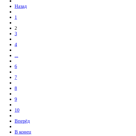
Назад
1
2
3
4
...
6
7
8
9
10
Вперёд
В конец