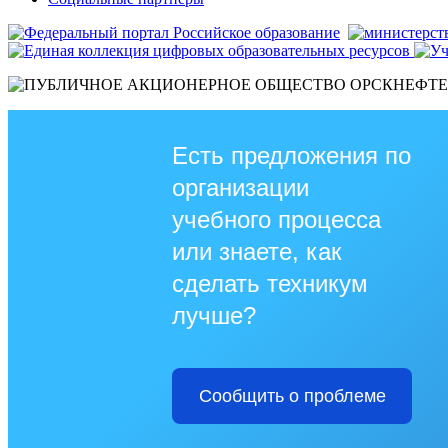
Есть предложения по
организации
учебного процесса
или знаете, как
сделать техникум
лучше?
Сообщить о проблеме