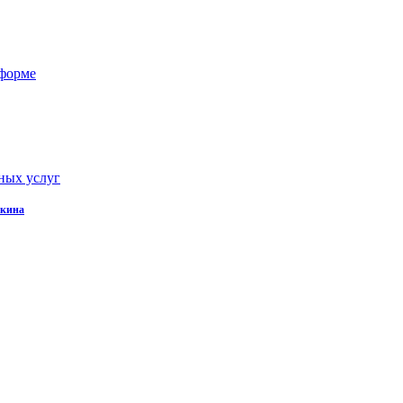
 форме
ных услуг
окина