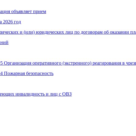
зация объявляет прием
а 2026 год
изических и (или) юридических лиц по договорам об оказании пл
аний
5 Организация оперативного (экстренного) реагирования в чре
04 Пожарная безопасность
еющих инвалидность и лиц с ОВЗ