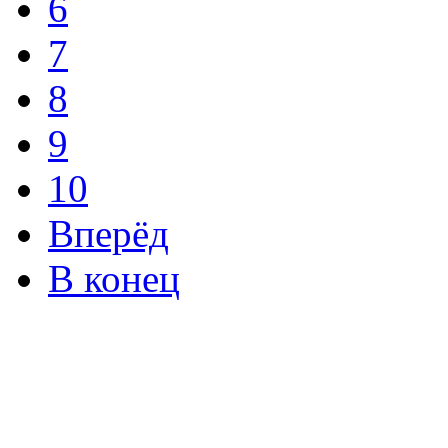
6
7
8
9
10
Вперёд
В конец