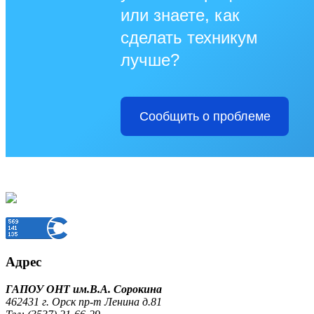
или знаете, как
сделать техникум
лучше?
Сообщить о проблеме
Адрес
ГАПОУ ОНТ им.В.А. Сорокина
462431 г. Орск пр-т Ленина д.81