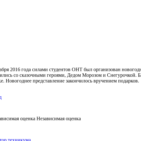
абря 2016 года силами студентов ОНТ был организован новогодн
тились со сказочными героями, Дедом Морозом и Снегурочкой. Б
ке. Новогоднее представление закончилось вручением подарков.
д
Независимая оценка
тор техникума