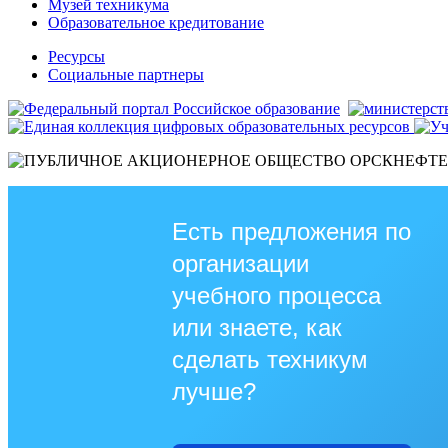
Музей техникума
Образовательное кредитование
Ресурсы
Социальные партнеры
Есть предложения по
организации
учебного процесса
или знаете, как
сделать техникум
лучше?