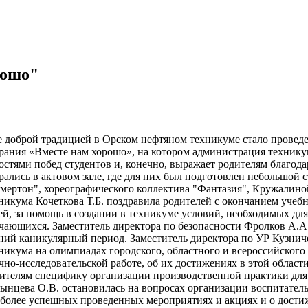
рошо"
 доброй традицией в Орском нефтяном техникуме стало проведе
рания «Вместе нам хорошо», на котором администрация техникума
остями побед студентов и, конечно, выражает родителям благода
рались в актовом зале, где для них был подготовлен небольшой
мертон", хореографического коллектива "Фантазия", Кружалин
никума Кочеткова Т.Б. поздравила родителей с окончанием учеб
ей, за помощь в создании в техникуме условий, необходимых для
чающихся. Заместитель директора по безопасности Фролков А.А.
ний каникулярный период. Заместитель директора по УР Кузниче
никума на олимпиадах городского, областного и всероссийского 
чно-исследовательской работе, об их достижениях в этой област
ителям специфику организации производственной практики для 
ынцева О.В. остановилась на вопросах организации воспитательн
более успешных проведенных мероприятиях и акциях и о дости